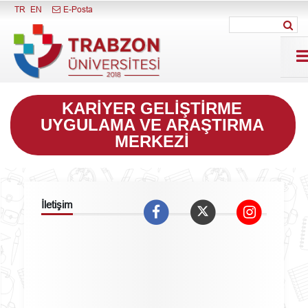
Menüyü Kapat
TR
EN
E-Posta
KARIYER GELIŞTIRME
UYGULAMA VE ARAŞTIRMA
MERKEZI
İletişim