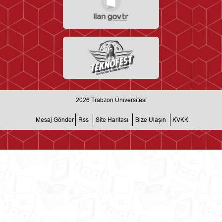
2026
Trabzon Üniversitesi
Mesaj Gönder
Rss
Site Haritası
Bize Ulaşın
KVKK