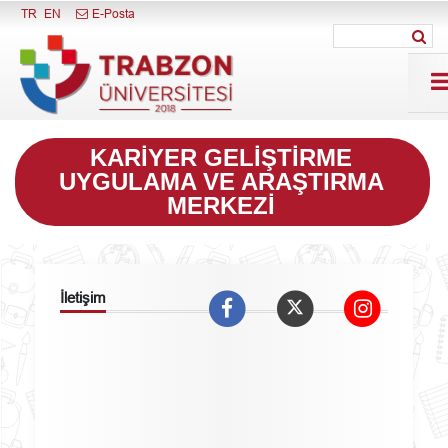
Menüyü Kapat
TR
EN
E-Posta
KARIYER GELIŞTIRME
UYGULAMA VE ARAŞTIRMA
MERKEZI
İletişim