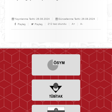
Yayınlanma Tarihi:
26.08.2024
Güncellenme Tarihi:
26.08.2024
212 kez okundu
A+
A-
Paylaş
Paylaş