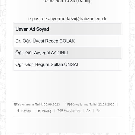
0462 455 10 83 (Dahili)
e-posta: kariyermerkezi@trabzon.edu.tr
Unvan Ad Soyad
E-Pos
Dr. Öğr. Üyesi Recep ÇOLAK
recepc
Öğr. Gör Ayşegül AYDINLI
aysegu
Öğr. Gör. Begüm Sultan ÜNSAL
begums
Yayınlanma Tarihi:
05.06.2023
Güncellenme Tarihi:
22.01.2026
765 kez okundu
A+
A-
Paylaş
Paylaş