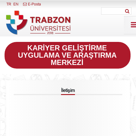
Menüyü Kapat
TR
EN
E-Posta
KARIYER GELIŞTIRME
UYGULAMA VE ARAŞTIRMA
MERKEZI
İletişim