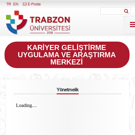
Menüyü Kapat
TR
EN
E-Posta
KARIYER GELIŞTIRME
UYGULAMA VE ARAŞTIRMA
MERKEZI
Yönetmelik