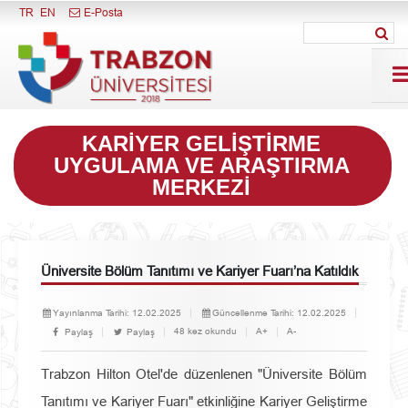
Menüyü Kapat
TR
EN
E-Posta
KARIYER GELIŞTIRME
UYGULAMA VE ARAŞTIRMA
MERKEZI
Üniversite Bölüm Tanıtımı ve Kariyer Fuarı’na Katıldık
Yayınlanma Tarihi:
12.02.2025
Güncellenme Tarihi:
12.02.2025
48 kez okundu
A+
A-
Paylaş
Paylaş
Trabzon Hilton Otel'de düzenlenen "Üniversite Bölüm
Tanıtımı ve Kariyer Fuarı" etkinliğine Kariyer Geliştirme