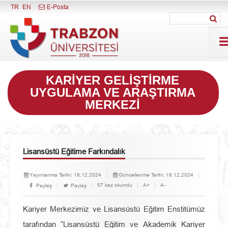
Menüyü Kapat
TR
EN
E-Posta
KARIYER GELIŞTIRME
UYGULAMA VE ARAŞTIRMA
MERKEZI
Lisansüstü Eğitime Farkındalık
Yayınlanma Tarihi:
18.12.2024
Güncellenme Tarihi:
18.12.2024
57 kez okundu
A+
A-
Paylaş
Paylaş
Kariyer Merkezimiz ve Lisansüstü Eğitim Enstitümüz
tarafından “Lisansüstü Eğitim ve Akademik Kariyer