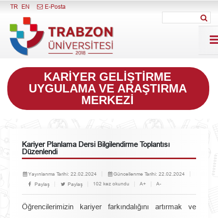
Menüyü Kapat
TR
EN
E-Posta
KARIYER GELIŞTIRME
UYGULAMA VE ARAŞTIRMA
MERKEZI
Kariyer Planlama Dersi Bilgilendirme Toplantısı
Düzenlendi
Yayınlanma Tarihi:
22.02.2024
Güncellenme Tarihi:
22.02.2024
102 kez okundu
A+
A-
Paylaş
Paylaş
Öğrencilerimizin kariyer farkındalığını artırmak ve