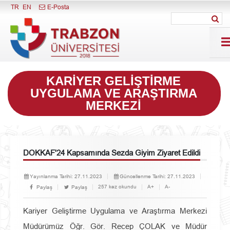
Menüyü Kapat
TR
EN
E-Posta
KARIYER GELIŞTIRME
UYGULAMA VE ARAŞTIRMA
MERKEZI
DOKKAF'24 Kapsamında Sezda Giyim Ziyaret Edildi
Yayınlanma Tarihi:
27.11.2023
Güncellenme Tarihi:
27.11.2023
257 kez okundu
A+
A-
Paylaş
Paylaş
Kariyer Geliştirme Uygulama ve Araştırma Merkezi
Müdürümüz Öğr. Gör. Recep ÇOLAK ve Müdür