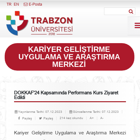
Menüyü Kapat
TR
EN
E-Posta
KARIYER GELIŞTIRME
UYGULAMA VE ARAŞTIRMA
MERKEZI
DOKKAF'24 Kapsamında Performans Kurs Ziyaret
Edildi
Yayınlanma Tarihi:
07.12.2023
Güncellenme Tarihi:
07.12.2023
214 kez okundu
A+
A-
Paylaş
Paylaş
Kariyer Geliştirme Uygulama ve Araştırma Merkezi