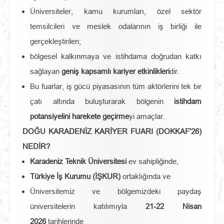
Üniversiteler, kamu kurumları, özel sektör
temsilcileri ve meslek odalarının iş birliği ile
gerçekleştirilen;
bölgesel kalkınmaya ve istihdama doğrudan katkı
sağlayan
geniş kapsamlı kariyer etkinlikleri
dir.
Bu fuarlar, iş gücü piyasasının tüm aktörlerini tek bir
çatı altında buluşturarak bölgenin
istihdam
potansiyelini harekete geçirme
yi amaçlar.
DOĞU KARADENİZ KARİYER FUARI (DOKKAF'26)
NEDİR?
Karadeniz Teknik Üniversitesi
ev sahipliğinde,
Türkiye İş Kurumu (İŞKUR)
ortaklığında ve
Üniversitemiz ve bölgemizdeki paydaş
üniversitelerin katılımıyla
21-22 Nisan
2026
tarihlerinde