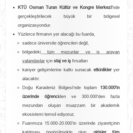
KTÜ Osman Turan Kültür ve Kongre Merkezi’
nde
gerçekleştirilecek büyük bir bölgesel
organizasyondur.
Yüzlerce firmanın yer alacağı bu fuarda,
sadece üniversite öğrencileri değil,
bölgedeki
tüm mezunlar ve iş arayan
vatandaşlar
için
staj ve iş
fırsatları
kariyer gelişimlerine katkı sunacak
etkinlikler
yer
alacaktır.
Doğu Karadeniz Bölgesi'nde toplam
130.000'in
üzerinde öğrenci
den ve 300.000'den fazla
mezundan oluşan muazzam bir akademik
ekosistemi temsil ediyoruz.
Fuarımıza 15.000-20.000’in üzerinde ziyaretçinin
katılması öngörülmekte olup,
girişler tüm