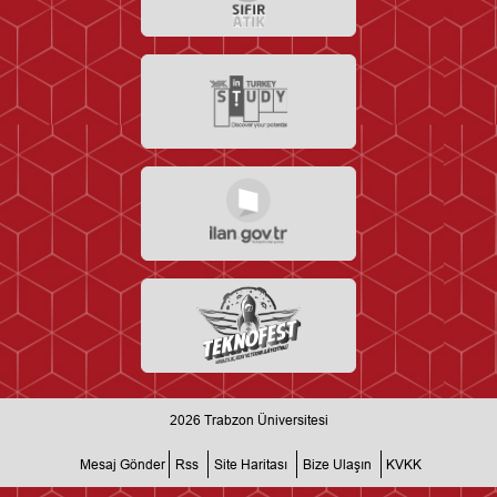
2026
Trabzon Üniversitesi
Mesaj Gönder
Rss
Site Haritası
Bize Ulaşın
KVKK