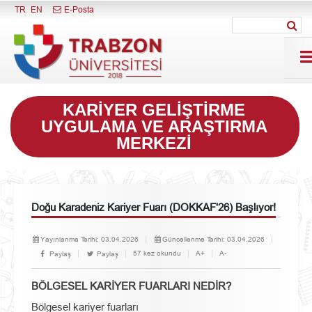
Menüyü Kapat
TR
EN
E-Posta
KARIYER GELIŞTIRME
UYGULAMA VE ARAŞTIRMA
MERKEZI
Doğu Karadeniz Kariyer Fuarı (DOKKAF'26) Başlıyor!
Yayınlanma Tarihi:
03.04.2026
Güncellenme Tarihi:
03.04.2026
57 kez okundu
A+
A-
Paylaş
Paylaş
BÖLGESEL KARİYER FUARLARI NEDİR?
Bölgesel kariyer fuarları