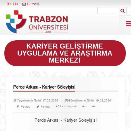
Menüyü Kapat
TR
EN
E-Posta
KARIYER GELIŞTIRME
UYGULAMA VE ARAŞTIRMA
MERKEZI
Perde Arkası - Kariyer Söleyişisi
Yayınlanma Tarihi:
17.02.2026
Güncellenme Tarihi:
19.02.2026
40 kez okundu
A+
A-
Paylaş
Paylaş
Perde Arkası - Kariyer Söleyişisi