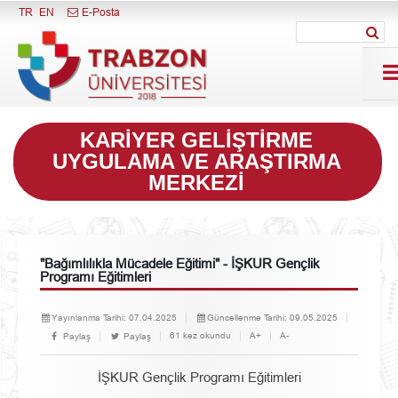
Menüyü Kapat
TR
EN
E-Posta
KARIYER GELIŞTIRME
UYGULAMA VE ARAŞTIRMA
MERKEZI
"Bağımlılıkla Mücadele Eğitimi" - İŞKUR Gençlik
Programı Eğitimleri
Yayınlanma Tarihi:
07.04.2025
Güncellenme Tarihi:
09.05.2025
61 kez okundu
A+
A-
Paylaş
Paylaş
İŞKUR Gençlik Programı Eğitimleri